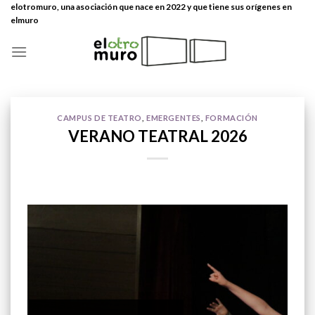
Skip
elotromuro, una asociación que nace en 2022 y que tiene sus orígenes en
elmuro
to
content
CAMPUS DE TEATRO
,
EMERGENTES
,
FORMACIÓN
VERANO TEATRAL 2026